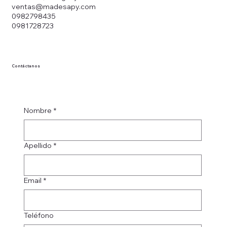
ventas@madesapy.com
0982798435
0981728723
Contáctanos
Nombre
*
Apellido
*
Email
*
Teléfono