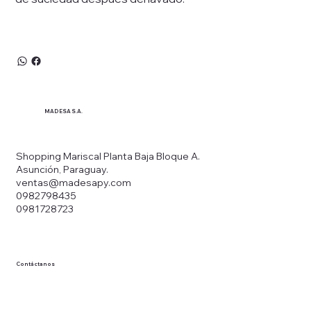
MADESA S.A.
Shopping Mariscal Planta Baja Bloque A.
Asunción, Paraguay.
ventas@madesapy.com
0982798435
0981728723
Contáctanos